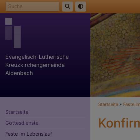
Direkt
Suche
zum
Inhalt
Evangelisch-Lutherische
Kreuzkirchengemeinde
Aidenbach
Breadcr
Startseite
Feste i
Startseite
Konfir
Gottesdienste
Feste im Lebenslauf