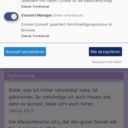
Speichern von Daten: Cookie für die Benutzersitzung
Zweck
:
Funktional
Consent Manager
(immer erforderlich)
Cookie Consent speichert Ihre Einwilligungsstatus im
Browser
Zweck
:
Funktional
Auswahl akzeptieren
Alle akzeptieren
Realisiert mit Klaro!
Tageslosung
Siehe, was ich früher verkündigt habe, ist
gekommen. So verkündige ich auch Neues; ehe
denn es sprosst, lasse ich's euch hören.
Jesaja 42,9
Der Menschensohn ist's, der den guten Samen sät.