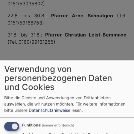
0151/53035807)
22.8. bis 30.8.:
Pfarrer Arne Schnütgen
(Tel.
0151/59168753)
31.8. bis 31.8.:
Pfarrer Christian Leist-Bemmann
(Tel. 0160/99131255)
AB SEPTEMBER GREIFT DIE
Verwendung von
VAKANZVERTRETUNG FÜR DIE
personenbezogenen Daten
KIRCHENGEMEINDE!
und Cookies
BITTE ENTNEHMEN SIE DIE KONTAKTE DER
Bitte die Dienste und Anwendungen von Drittanbietern
RÜCKSEITE DES AKTUELLEN GEMEINDEBRIEFES!
auswählen, die wir nutzen möchten.
Für weitere Informationen
bitte unsere
Datenschutzhinweise
lesen.
Funktional
(immer erforderlich)