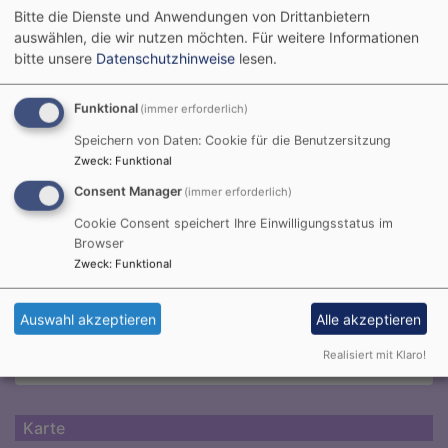
94501 Aidenbach
Bitte die Dienste und Anwendungen von Drittanbietern
auswählen, die wir nutzen möchten.
Für weitere Informationen
bitte unsere
Datenschutzhinweise
lesen.
Tageslosung
Funktional
(immer erforderlich)
Speichern von Daten: Cookie für die Benutzersitzung
Du machst fröhlich, was da lebet im Osten wie im
Zweck
:
Funktional
Westen.
Psalm 65,9
Consent Manager
(immer erforderlich)
Cookie Consent speichert Ihre Einwilligungsstatus im
Der Kerkermeister freute sich mit seinem ganzen
Browser
Hause, dass er zum Glauben an Gott gekommen
Zweck
:
Funktional
war.
Apostelgeschichte 16,34
Auswahl akzeptieren
Alle akzeptieren
© Evangelische Brüder-Unität –
Herrnhuter Brüdergemeine
Realisiert mit Klaro!
Weitere Informationen finden Sie
hier
.
Karte